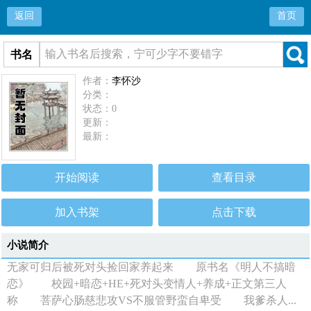
返回
首页
书名
作者：
李怀沙
分类：
状态：0
更新：
最新：
开始阅读
查看目录
加入书架
点击下载
小说简介
无家可归后被死对头捡回家养起来 原书名《明人不搞暗
恋》 校园+暗恋+HE+死对头变情人+养成+正文第三人
称 菩萨心肠慈悲攻VS不服管野蛮自卑受 我爹杀人...