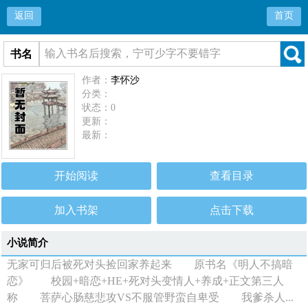
返回
首页
书名
作者：
李怀沙
分类：
状态：0
更新：
最新：
开始阅读
查看目录
加入书架
点击下载
小说简介
无家可归后被死对头捡回家养起来 原书名《明人不搞暗
恋》 校园+暗恋+HE+死对头变情人+养成+正文第三人
称 菩萨心肠慈悲攻VS不服管野蛮自卑受 我爹杀人...