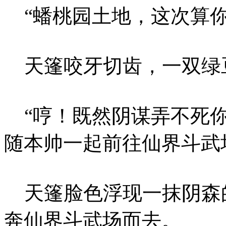
“蟠桃园土地，这次算你
天篷咬牙切齿，一双绿
“哼！既然阴谋弄不死你
随本帅一起前往仙界斗武
天篷脸色浮现一抹阴森
奔仙界斗武场而去。