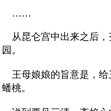
……
从昆仑宫中出来之后，
园。
王母娘娘的旨意是，给
蟠桃。