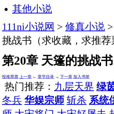
其他小说
111ni小说网
>
修真小说
挑战书（求收藏，求推荐
第20章 天篷的挑战
投推荐票
上一章
←
章节目录
→
下一章
加入书签
热门推荐：
九层天界
绿
冬兵
华娱宗师
斩杀
系统
师
大宋将门
大宋好屠夫