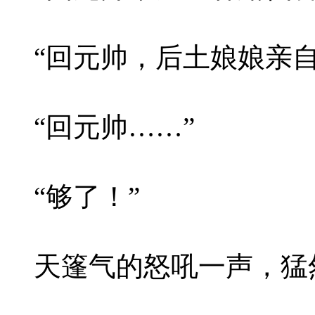
“回元帅，后土娘娘亲自
“回元帅……”
“够了！”
天篷气的怒吼一声，猛