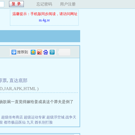
忘记密码
用户注册
温馨提示：手机版同步阅读，请访问网址
m.4g.re
荐票
,
直达底部
D,JAR,APK,HTML )
 文案 杨歆琬一直觉得嫁给姜成袁这个莽夫是倒了
夫
超级传奇商店
超级运动专家
超级浮空城
战争天
皇
都市极品医仙
九天
酋长别打脸