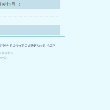
可实时查看。）
好屠夫
超级传奇商店
超级运动专家
超级浮
的特工
我夺舍了魔皇
都市极品医仙
九天
酋
常最新章节。
者欣赏。