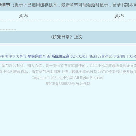
新章节
（提示：已启用缓存技术，最新章节可能会延时显示，登录书架即
第3节
第2节
《娇宠日常》正文
软件
美漫之大冬兵
华娱宗师
斩杀
系统供应商
风水大术士
斩邪
万界圣师
大宋将门
大宋
能巨星
绝对交易
全职武神
位面复制大师
华娱特效大亨
原始大厨王
怪物聊天群
某美漫
》情节跌宕起伏、扣人心弦，是一本情节与文笔俱佳的，111ni小说网转载收集娇宠日
有小说为转载作品，所有章节均由网友上传，转载至本站只是为了宣传本书让更多读
长别打脸
Copyright © 2021 4g小说网 All Rights Reserved.
粤ICP备8888888号 统计代码