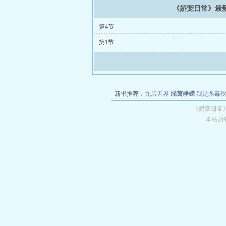
《娇宠日常》最
第4节
第1节
新书推荐：
九层天界
绿茵峥嵘
我是杀毒
空城
战争天堂
混元道纪
教练万岁
都市全
《娇宠日常
本站所