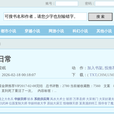
账号：
密码：
搜 索
都市小说
穿越小说
网游小说
科幻小说
其他小说
表
日常
棠眠
动 作：
加入书架
,
投推
26-02-18 00:18:07
下 载：
(
TXT
,CHM,UM
金牌推荐VIP2017-02-08完结 总书评数：2780 当前被收藏数：7560
直到死了重活了一次。 内容标签：...
漫之大冬兵
华娱宗师
斩杀
系统供应商
风水大术士
斩邪
万界圣师
大宋将门
大宋好屠
职武神
位面复制大师
华娱特效大亨
原始大厨王
怪物聊天群
某美漫的特工
我夺舍了魔