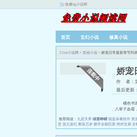
收藏4g小说网
首页
玄幻小说
修真小说
111ni小说网
>
其他小说
> 娇宠日常最新章节列
娇宠
作 者：
最后更新：20
橘色书屋
八辈子血霉，
推荐阅读：
九层天界
绿茵峥嵘
我是杀毒软件
美
堂
混元道纪
教练万岁
都市全能巨星
绝对交易
全