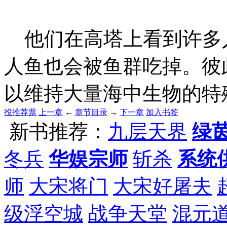
他们在高塔上看到许多
人鱼也会被鱼群吃掉。彼
以维持大量海中生物的特
投推荐票
上一章
←
章节目录
→
下一章
加入书签
新书推荐：
九层天界
绿
冬兵
华娱宗师
斩杀
系统
师
大宋将门
大宋好屠夫
级浮空城
战争天堂
混元