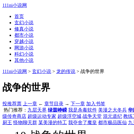
111ni小说网
首页
玄幻小说
修真小说
都市小说
穿越小说
网游小说
科幻小说
其他小说
111ni小说网
>
玄幻小说
>
龙的传说
> 战争的世界
战争的世界
投推荐票
上一章
←
章节目录
→
下一章
加入书签
热门推荐：
九层天界
绿茵峥嵘
我是杀毒软件
美漫之大冬兵
华
级传奇商店
超级运动专家
超级浮空城
战争天堂
混元道纪
教练
厨王
怪物聊天群
某美漫的特工
我夺舍了魔皇
都市极品医仙
九